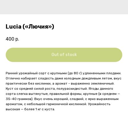
Luсiа («Лючия»)
400
р.
Out of stock
Ранний урожайный сорт с крупными (до 80 г) удлиненными плодами.
Отлично набирает сладость даже холодным дождливым летом, вкус
практически без кислинки, а аромат - выраженно земляничный.
Куст со средней силой роста, полураскидистый. Ягоды данного
сорта слегка вытянутые, правильной формы, крупные (в среднем —
35-40 граммов). Вкус очень хороший, сладкий, с ярко выраженным
ароматом, с небольшой гармоничной кислинкой. Урожайность
высокая — более 1 кг с куста.