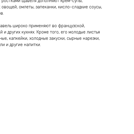
 ростками щавеля дополняют крем-супы,
 овощей, омлеты, запеканки, кисло-сладкие соусы,
в.
авель широко применяют во французской,
й и других кухнях. Кроме того, его молодые листья
е, капкейки, холодные закуски, сырные нарезки,
ли и другие напитки.