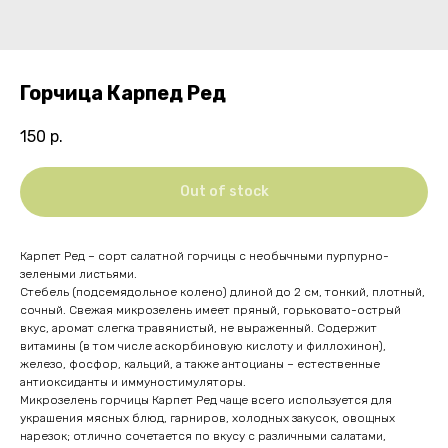
Горчица Карпед Ред
150
р.
Out of stock
Карпет Ред – сорт салатной горчицы с необычными пурпурно-
зелеными листьями.
Стебель (подсемядольное колено) длиной до 2 см, тонкий, плотный,
сочный. Свежая микрозелень имеет пряный, горьковато-острый
вкус, аромат слегка травянистый, не выраженный. Содержит
витамины (в том числе аскорбиновую кислоту и филлохинон),
железо, фосфор, кальций, а также антоцианы – естественные
антиоксиданты и иммуностимуляторы.
Микрозелень горчицы Карпет Ред чаще всего используется для
украшения мясных блюд, гарниров, холодных закусок, овощных
нарезок; отлично сочетается по вкусу с различными салатами,