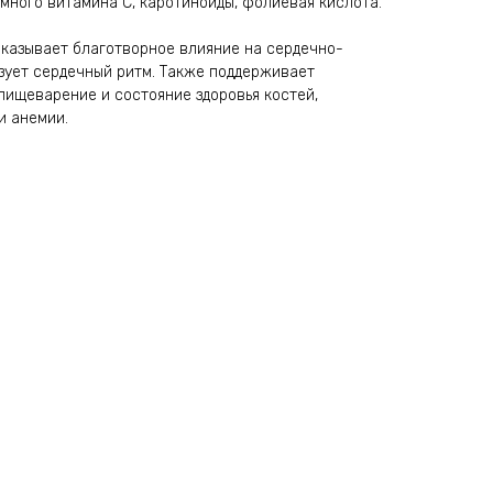
ь много витамина С, каротиноиды, фолиевая кислота.
оказывает благотворное влияние на сердечно-
зует сердечный ритм. Также поддерживает
пищеварение и состояние здоровья костей,
и анемии.