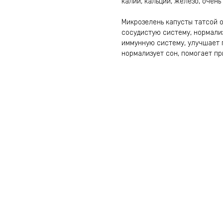
калий, кальций, железо, очен
Микрозелень капусты татсой 
сосудистую систему, нормали
иммунную систему, улучшает 
нормализует сон, помогает пр