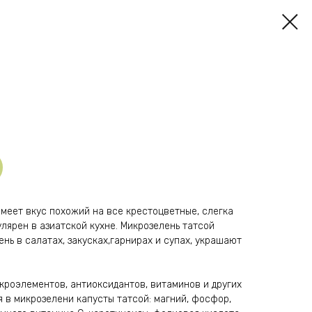
меет вкус похожий на все крестоцветные, слегка
улярен в азиатской кухне. Микрозелень татсой
нь в салатах, закусках,гарнирах и супах, украшают
кроэлементов, антиоксидантов, витаминов и других
 в микрозелени капусты татсой: магний, фосфор,