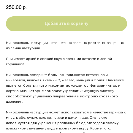
250,00
р.
Добавить в корзину
Микрозелень настурции - это нежные зеленые ростки, выращенные
из семян настурции.
Они имеют яркий и свежий вкус с пряными нотками и легкой
горчинкой.
Микрозелень содержит большое количество витаминов и
минералов, включая витамин C, железо, кальций и фолат. Она также
является богатым источником антиоксидантов, фитохимикатов и
сертионина, которые помогают укреплять иммунную систему,
способствуют улучшению пищеварения и контролю кровяного
давления.
Микрозелень настурции может использоваться в качестве гарнира к
мясу, рыбе, супам, салатам, смузи и даже пицце. Она также
используется для украшения различных блюд благодаря своему
изысканному внешнему виду и взрывному вкусу. Кроме того,