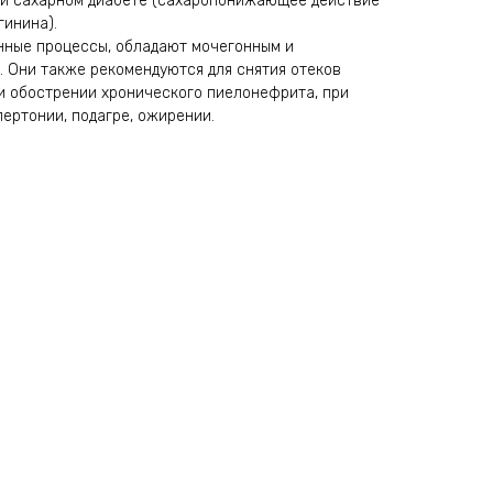
ри сахарном диабете (сахаропонижающее действие
гинина).
нные процессы, обладают мочегонным и
 Они также рекомендуются для снятия отеков
и обострении хронического пиелонефрита, при
ертонии, подагре, ожирении.