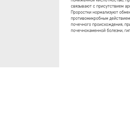
пониженной кислотностью, п
связывают с присутствием ар
Проростки нормализуют обме
противомикробным действием.
почечного происхождения, пр
почечнокаменной болезни, гип